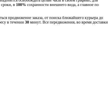
надобится освобождать целые часы в своем графике, для
 сроки, в
100%
сохранности внешнего вида, а главное по
ться продвижение заказа, от поиска ближайшего курьера до
ресу в течении
30
минут. Все передвижения, во время доставки