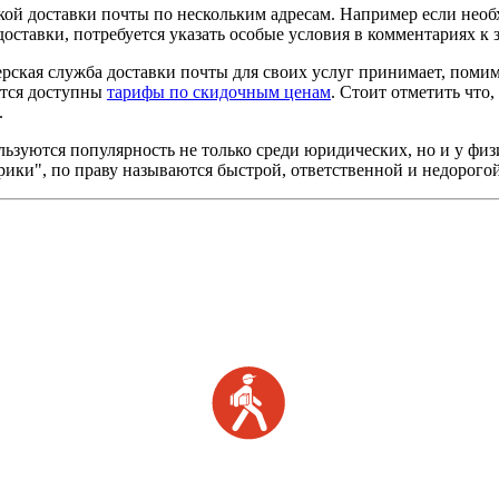
кой доставки почты
по нескольким адресам. Например если необ
доставки, потребуется указать особые условия в комментариях к з
рская служба доставки почты для своих услуг принимает, поми
ятся доступны
тарифы по скидочным ценам
. Стоит отметить что
.
ьзуются популярность не только среди юридических, но и у физ
ики", по праву называются быстрой, ответственной и недорого