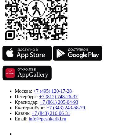
Москва:
+7 (495) 120-17-28
Петербург:
+7 (812) 748-26-37
Краснодар:
+7 (861) 205-04-93
Екатеринбург:
+7 (343) 243-58-79
Казань:
+7 (843) 216-06-31
Email:
info@peshkariki.ru