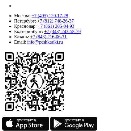
Москва:
+7 (495) 120-17-28
Петербург:
+7 (812) 748-26-37
Краснодар:
+7 (861) 205-04-93
Екатеринбург:
+7 (343) 243-58-79
Казань:
+7 (843) 216-06-31
Email:
info@peshkariki.ru