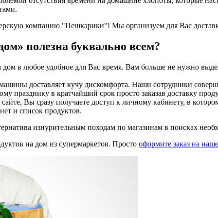
блемой отсутствия времени на домашние хлопоты, которые наст
тами.
рьерскую компанию "Пешкарики"! Мы организуем для Вас доставк
дом» полезна буквально всем?
дом в любое удобное для Вас время. Вам больше не нужно выдел
машины доставляет кучу дискомфорта. Наши сотрудники соверша
му празднику в кратчайший срок просто заказав доставку проду
йте, Вы сразу получаете доступ к личному кабинету, в котором
нет и список продуктов.
ьтернатива изнурительным походам по магазинам в поисках необ
дуктов на дом из супермаркетов. Просто
оформите заказ на наш