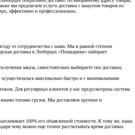
 Люберцах оперативно доставит по выбранному адресу товары,
акже мы предлагаем услуги доставки с выкупом товаров из
стро, эффективно и профессионально.
году от сотрудничества с нами. Мы в равной степени
ьерская доставка в Люберцах «Пешкарики» набирает
олучения заказа, самостоятельно выбираете тип доставки,
а осуществлялась максимально быстро и с минимальными
ежом. Для регулярных клиентов у нас предусмотрена система
азными типами грузов. Мы доставляем хрупкие и
выплачивает 100% его объявленной стоимости. К тому же, наша
одаря чему можно еще точнее рассчитывать время доставки.