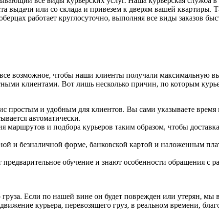
ывающий все виды курьерских услуг. Наша курьерская служба в
та выдачи или со склада и привезем к дверям вашей квартиры. Т
Люберцах работает круглосуточно, выполняя все виды заказов бы
м все возможное, чтобы наши клиенты получали максимальную вы
стными клиентами. Вот лишь несколько причин, по которым кур
 простым и удобным для клиентов. Вы сами указываете время п
ывается автоматически.
я маршрутов и подбора курьеров таким образом, чтобы доставк
й и безналичной форме, банковской картой и наложенным плат
 предварительное обучение и знают особенности обращения с р
груза. Если по нашей вине он будет поврежден или утерян, мы 
движение курьера, перевозящего груз, в реальном времени, благ